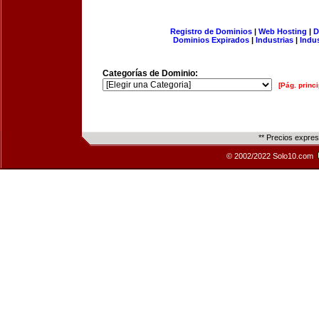
Registro de Dominios
|
Web Hosting
|
D
Dominios Expirados
|
Industrias
|
Indu
Categorías de Dominio:
[Pág. princi
** Precios expre
© 2002/2022 Solo10.com