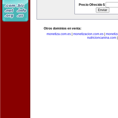
Precio Ofrecido $
Otros dominios en venta:
monetiza.com.es
|
monetizacion.com.es
|
monetiz
nutricioncanina.com
|