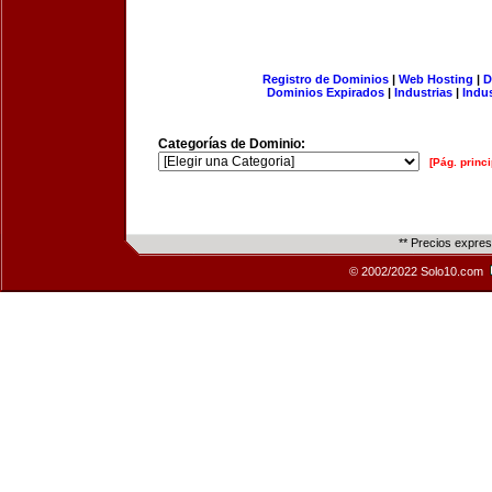
Registro de Dominios
|
Web Hosting
|
D
Dominios Expirados
|
Industrias
|
Indu
Categorías de Dominio:
[Pág. princi
** Precios expre
© 2002/2022 Solo10.com