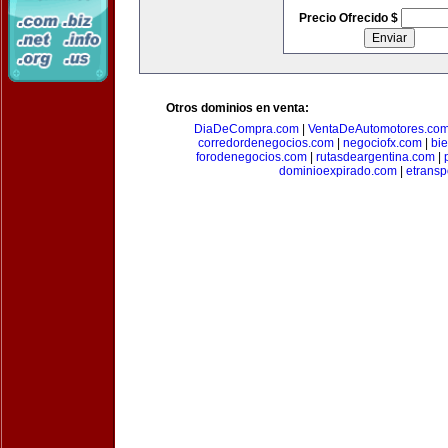
Precio Ofrecido $
Otros dominios en venta:
DiaDeCompra.com
|
VentaDeAutomotores.co
corredordenegocios.com
|
negociofx.com
|
bi
forodenegocios.com
|
rutasdeargentina.com
|
dominioexpirado.com
|
etransp