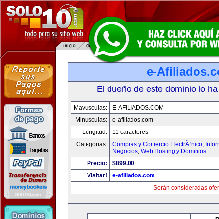
e-Afiliados.
El dueño de este dominio lo ha
Mayusculas:
E-AFILIADOS.COM
Minusculas:
e-afiliados.com
Longitud:
11 caracteres
Categorias:
Compras y Comercio ElectrÃ³nico
,
Info
Negocios
,
Web Hosting y Dominios
Precio:
$899.00
Visitar!
e-afiliados.com
Serán consideradas ofer