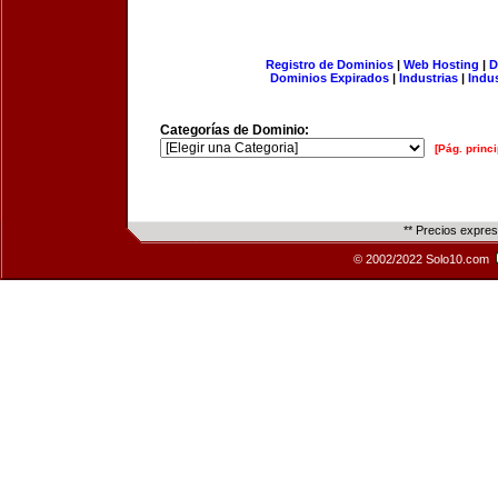
Registro de Dominios
|
Web Hosting
|
D
Dominios Expirados
|
Industrias
|
Indu
Categorías de Dominio:
[Pág. princi
** Precios expre
© 2002/2022 Solo10.com