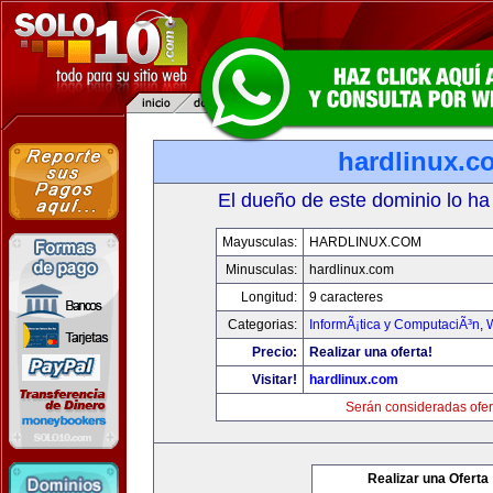
hardlinux.c
El dueño de este dominio lo ha
Mayusculas:
HARDLINUX.COM
Minusculas:
hardlinux.com
Longitud:
9 caracteres
Categorias:
InformÃ¡tica y ComputaciÃ³n
,
Precio:
Realizar una oferta!
Visitar!
hardlinux.com
Serán consideradas ofer
Realizar una Oferta