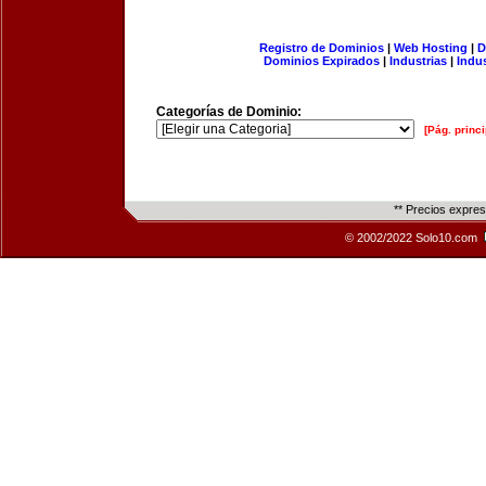
Registro de Dominios
|
Web Hosting
|
D
Dominios Expirados
|
Industrias
|
Indu
Categorías de Dominio:
[Pág. princi
** Precios expre
© 2002/2022 Solo10.com