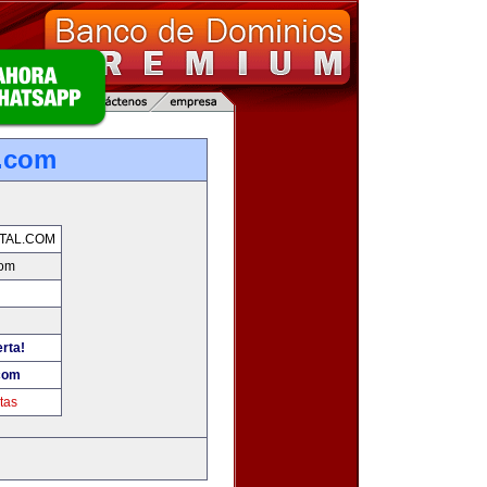
l.com
TAL.COM
com
erta!
.com
tas