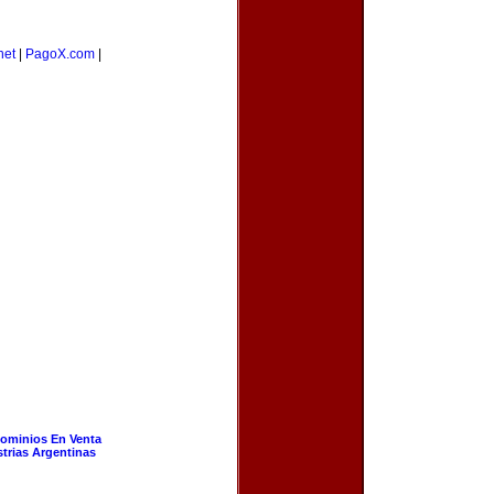
net
|
PagoX.com
|
ominios En Venta
strias Argentinas