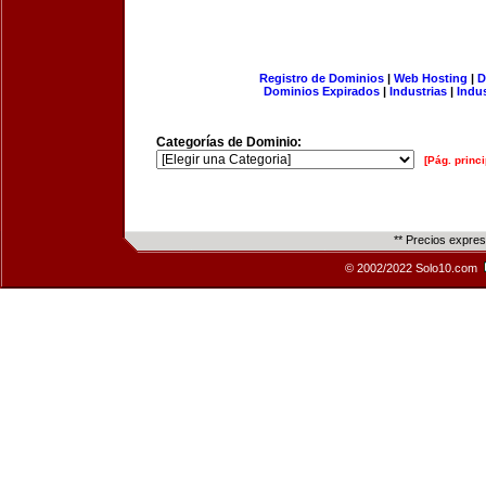
Registro de Dominios
|
Web Hosting
|
D
Dominios Expirados
|
Industrias
|
Indu
Categorías de Dominio:
[Pág. princi
** Precios expre
© 2002/2022 Solo10.com