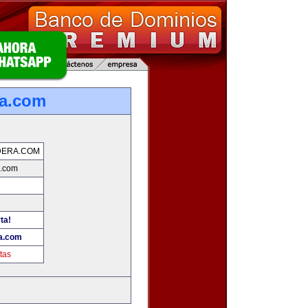
ra.com
DERA.COM
.com
ta!
a.com
tas