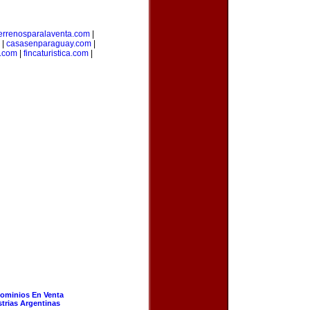
errenosparalaventa.com
|
|
casasenparaguay.com
|
s.com
|
fincaturistica.com
|
ominios En Venta
strias Argentinas