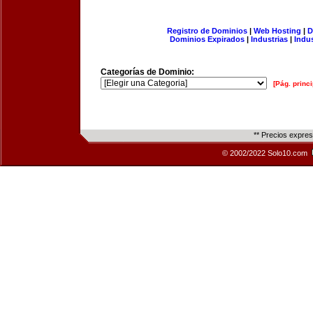
Registro de Dominios
|
Web Hosting
|
D
Dominios Expirados
|
Industrias
|
Indu
Categorías de Dominio:
[Pág. princi
** Precios expre
© 2002/2022 Solo10.com