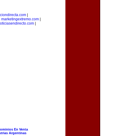
ciondirecta.com
|
|
marketingextremo.com
|
oticiasendirecto.com
|
ominios En Venta
strias Argentinas