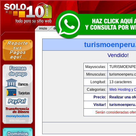
turismoenper
Vendido!
Mayusculas:
TURISMOENP
Minusculas:
turismoenperu.
Longitud:
13 caracteres
Categorias:
Web Hosting y 
Precio:
Realizar una of
Visitar!
turismoenperu
Serán consideradas ofer