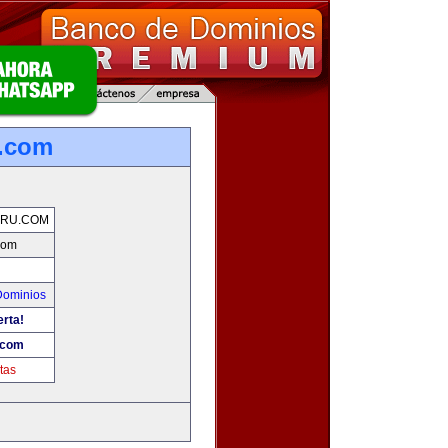
u.com
ERU.COM
com
Dominios
erta!
.com
tas