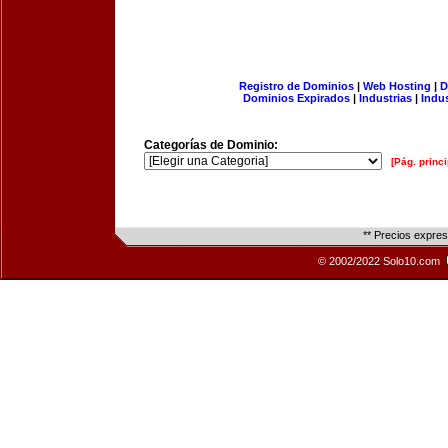
Registro de Dominios
|
Web Hosting
|
D
Dominios Expirados
|
Industrias
|
Indu
Categorías de Dominio:
[Pág. princi
** Precios expre
© 2002/2022 Solo10.com