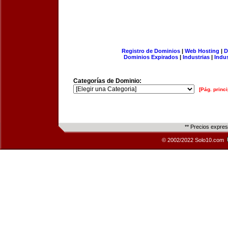
Registro de Dominios
|
Web Hosting
|
D
Dominios Expirados
|
Industrias
|
Indu
Categorías de Dominio:
[Pág. princi
** Precios expre
© 2002/2022 Solo10.com