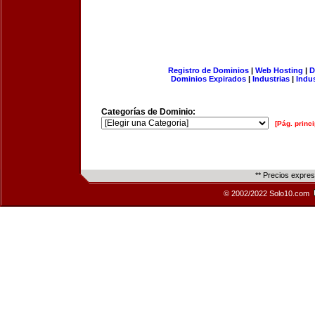
Registro de Dominios
|
Web Hosting
|
D
Dominios Expirados
|
Industrias
|
Indu
Categorías de Dominio:
[Pág. princi
** Precios expre
© 2002/2022 Solo10.com