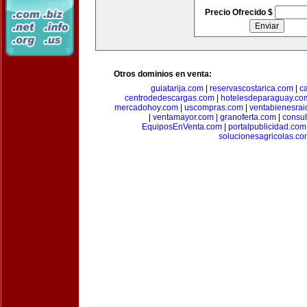
Precio Ofrecido $
Otros dominios en venta:
guiatarija.com
|
reservascostarica.com
|
c
centrodedescargas.com
|
hotelesdeparaguay.co
mercadohoy.com
|
uscompras.com
|
ventabienesrai
|
ventamayor.com
|
granoferta.com
|
consul
EquiposEnVenta.com
|
portalpublicidad.com
solucionesagricolas.co