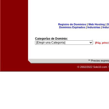
Registro de Dominios
|
Web Hosting
|
D
Dominios Expirados
|
Industrias
|
Indu
Categorías de Dominio:
[Pág. princi
** Precios expre
© 2002/2022 Solo10.com