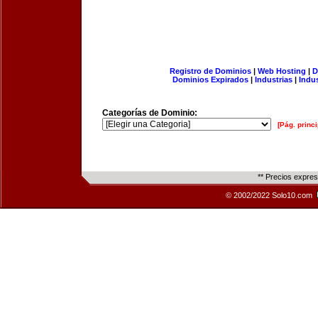
Registro de Dominios
|
Web Hosting
|
D
Dominios Expirados
|
Industrias
|
Indu
Categorías de Dominio:
[Pág. princi
** Precios expre
© 2002/2022 Solo10.com