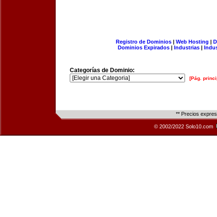
Registro de Dominios
|
Web Hosting
|
D
Dominios Expirados
|
Industrias
|
Indu
Categorías de Dominio:
[Pág. princi
** Precios expre
© 2002/2022 Solo10.com