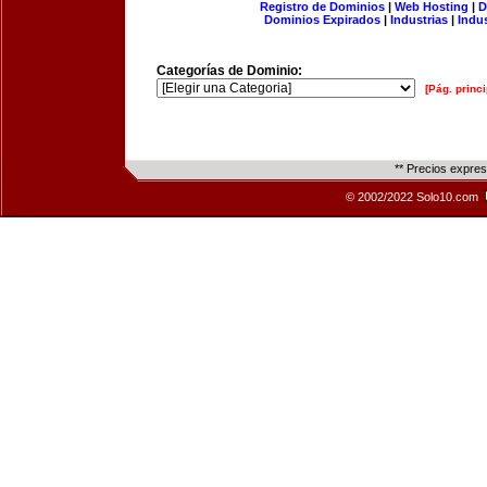
Registro de Dominios
|
Web Hosting
|
D
Dominios Expirados
|
Industrias
|
Indu
Categorías de Dominio:
[Pág. princi
** Precios expre
© 2002/2022 Solo10.com