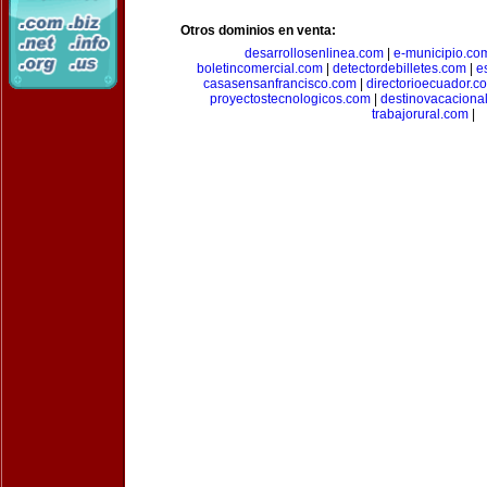
Otros dominios en venta:
desarrollosenlinea.com
|
e-municipio.co
boletincomercial.com
|
detectordebilletes.com
|
e
casasensanfrancisco.com
|
directorioecuador.c
proyectostecnologicos.com
|
destinovacaciona
trabajorural.com
|