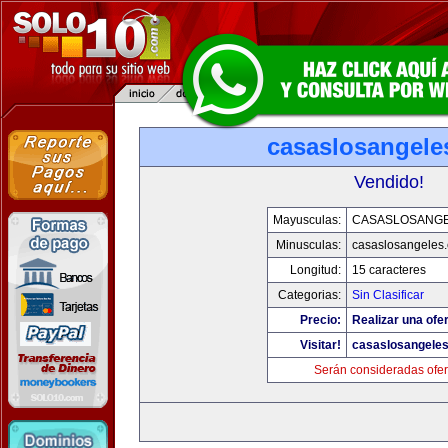
casaslosangele
Vendido!
Mayusculas:
CASASLOSANG
Minusculas:
casaslosangeles
Longitud:
15 caracteres
Categorias:
Sin Clasificar
Precio:
Realizar una ofer
Visitar!
casaslosangele
Serán consideradas ofer