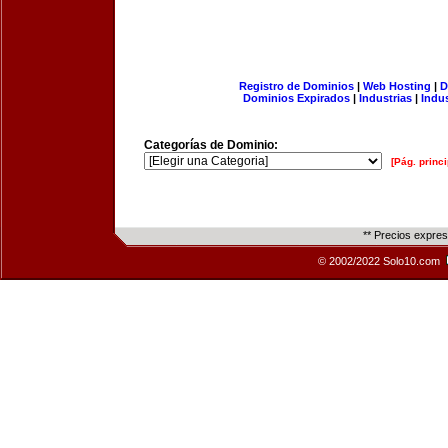
Registro de Dominios
|
Web Hosting
|
D
Dominios Expirados
|
Industrias
|
Indu
Categorías de Dominio:
[Pág. princi
** Precios expre
© 2002/2022 Solo10.com