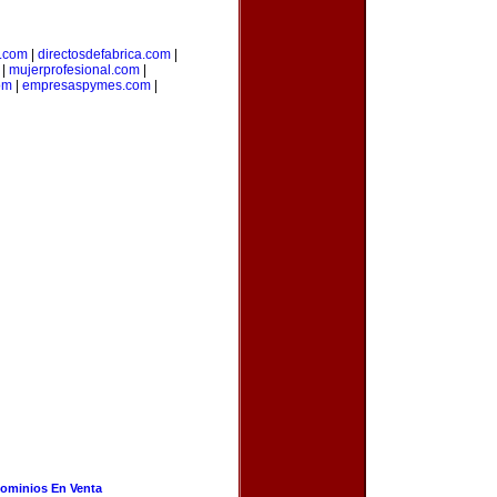
l.com
|
directosdefabrica.com
|
|
mujerprofesional.com
|
om
|
empresaspymes.com
|
ominios En Venta