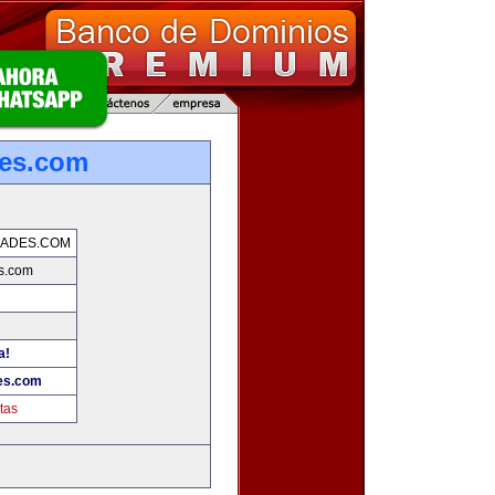
des.com
DADES.COM
s.com
a!
es.com
tas