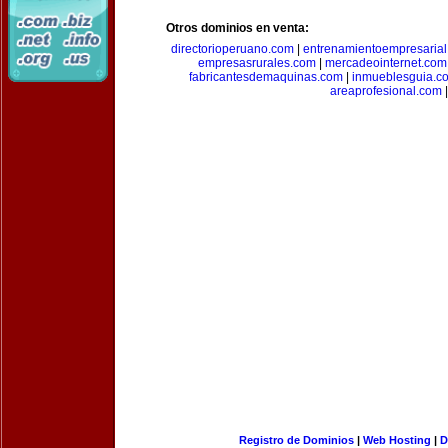
Otros dominios en venta:
directorioperuano.com
|
entrenamientoempresaria
empresasrurales.com
|
mercadeointernet.com
fabricantesdemaquinas.com
|
inmueblesguia.c
areaprofesional.com
|
Registro de Dominios
|
Web Hosting
|
D