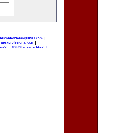
abricantesdemaquinas.com
|
|
areaprofesional.com
|
ta.com
|
guiagrancanaria.com
|
|