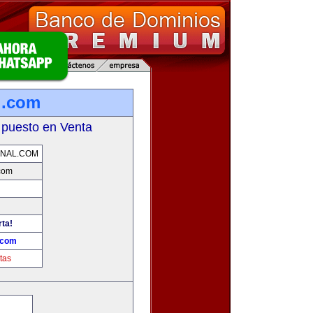
l.com
 puesto en Venta
ONAL.COM
.com
rta!
.com
tas