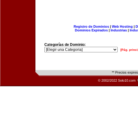
Registro de Dominios
|
Web Hosting
|
D
Dominios Expirados
|
Industrias
|
Indu
Categorías de Dominio:
[Pág. princi
** Precios expre
© 2002/2022 Solo10.com