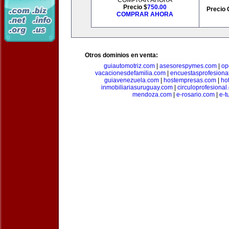
COMPRAR AHORA
Precio $
750.00
Precio 
COMPRAR AHORA
Otros dominios en venta:
guiautomotriz.com
|
asesorespymes.com
|
op
vacacionesdefamilia.com
|
encuestasprofesiona
guiavenezuela.com
|
hostempresas.com
|
ho
inmobiliariasuruguay.com
|
circuloprofesional
mendoza.com
|
e-rosario.com
|
e-