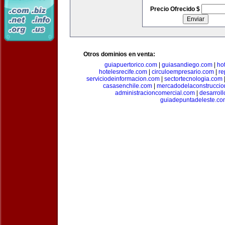
Precio Ofrecido $
Otros dominios en venta:
guiapuertorico.com
|
guiasandiego.com
|
ho
hotelesrecife.com
|
circuloempresario.com
|
re
serviciodeinformacion.com
|
sectortecnologia.com
casasenchile.com
|
mercadodelaconstruccio
administracioncomercial.com
|
desarrol
guiadepuntadeleste.co