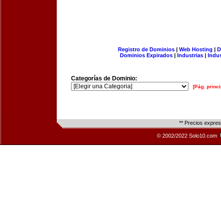
Registro de Dominios
|
Web Hosting
|
D
Dominios Expirados
|
Industrias
|
Indu
Categorías de Dominio:
[Pág. princi
** Precios expre
© 2002/2022 Solo10.com