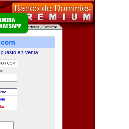
.com
 puesto en Venta
TOR.COM
om
rta!
com
tas