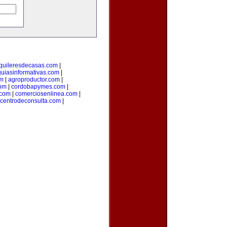
quileresdecasas.com
|
guiasinformativas.com
|
om
|
agroproductor.com
|
com
|
cordobapymes.com
|
.com
|
comerciosenlinea.com
|
centrodeconsulta.com
|