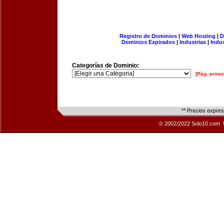
Registro de Dominios
|
Web Hosting
|
D
Dominios Expirados
|
Industrias
|
Indu
Categorías de Dominio:
[Pág. princi
** Precios expre
© 2002/2022 Solo10.com