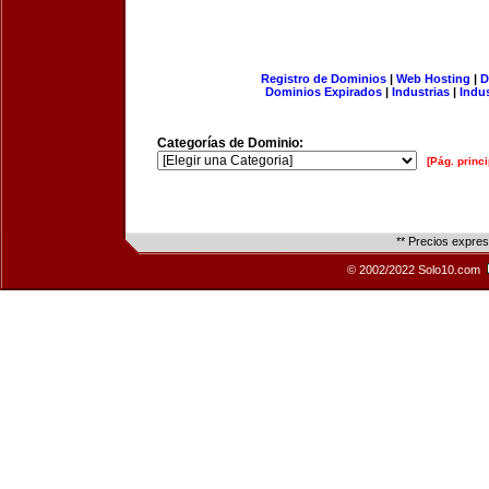
Registro de Dominios
|
Web Hosting
|
D
Dominios Expirados
|
Industrias
|
Indu
Categorías de Dominio:
[Pág. princi
** Precios expre
© 2002/2022 Solo10.com