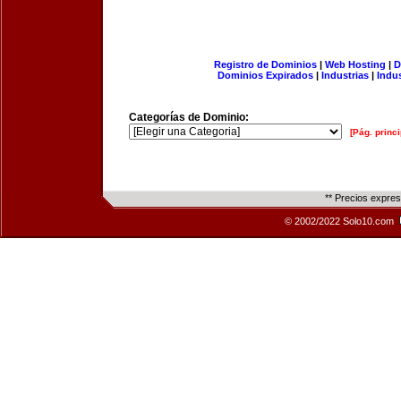
Registro de Dominios
|
Web Hosting
|
D
Dominios Expirados
|
Industrias
|
Indu
Categorías de Dominio:
[Pág. princi
** Precios expre
© 2002/2022 Solo10.com