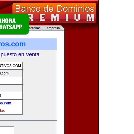
ivos.com
 puesto en Venta
UTIVOS.COM
os.com
!
vos.com
tas