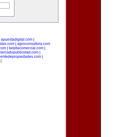
|
apuestadigital.com
|
stas.com
|
agroconsultora.com
.com
|
tarjetacomercial.com
|
mercadopublicidad.com
|
entedepropiedades.com
|
|