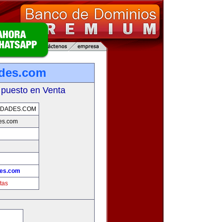
ades.com
 puesto en Venta
EDADES.COM
es.com
!
des.com
tas