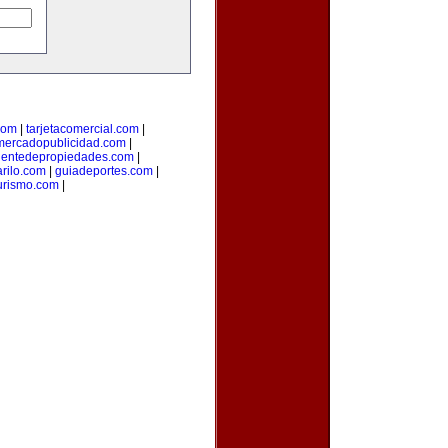
com
|
tarjetacomercial.com
|
mercadopublicidad.com
|
entedepropiedades.com
|
arilo.com
|
guiadeportes.com
|
turismo.com
|