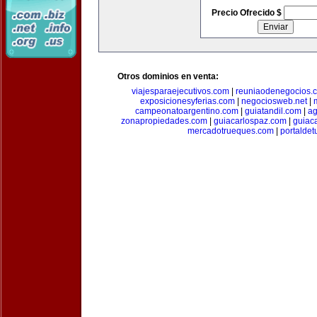
Precio Ofrecido $
Otros dominios en venta:
viajesparaejecutivos.com
|
reuniaodenegocios.
exposicionesyferias.com
|
negociosweb.net
|
campeonatoargentino.com
|
guiatandil.com
|
ag
zonapropiedades.com
|
guiacarlospaz.com
|
guiac
mercadotrueques.com
|
portalde