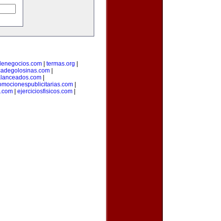
denegocios.com
|
termas.org
|
icadegolosinas.com
|
alanceados.com
|
omocionespublicitarias.com
|
a.com
|
ejerciciosfisicos.com
|