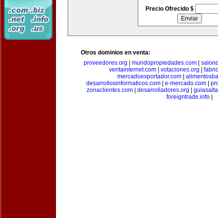
Precio Ofrecido $
Otros dominios en venta:
proveedores.org
|
mundopropiedades.com
|
salon
ventainternet.com
|
votaciones.org
|
fabr
mercadoexportador.com
|
alimentosb
desarrollosinformaticos.com
|
e-mercado.com
|
pr
zonaclientes.com
|
desarrolladores.org
|
guiasalt
foreigntrade.info
|