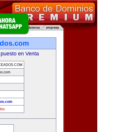
ados.com
 puesto en Venta
CEADOS.COM
os.com
dos.com
tas