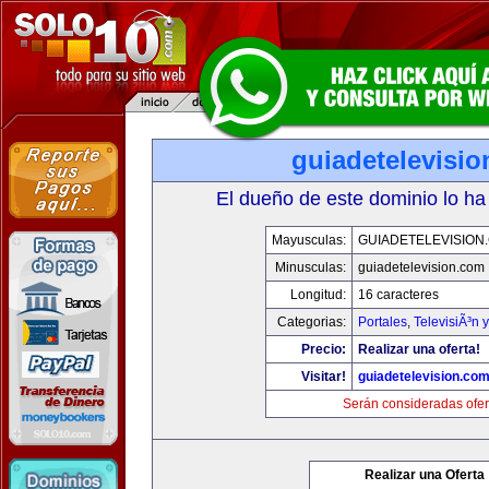
guiadetelevisi
El dueño de este dominio lo ha
Mayusculas:
GUIADETELEVISION
Minusculas:
guiadetelevision.com
Longitud:
16 caracteres
Categorias:
Portales
,
TelevisiÃ³n 
Precio:
Realizar una oferta!
Visitar!
guiadetelevision.co
Serán consideradas ofer
Realizar una Oferta