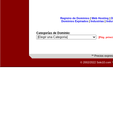
Registro de Dominios
|
Web Hosting
|
D
Dominios Expirados
|
Industrias
|
Indu
Categorías de Dominio:
[Pág. princi
** Precios expre
© 2002/2022 Solo10.com